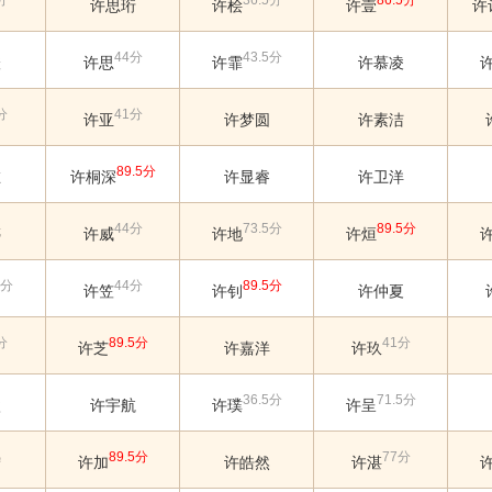
许思珩
许桧
许壹
许
44分
43.5分
澄
许思
许霏
许慕凌
分
41分
许亚
许梦圆
许素洁
89.5分
在
许桐深
许显睿
许卫洋
44分
73.5分
89.5分
婷
许威
许地
许烜
5分
44分
89.5分
许笠
许钊
许仲夏
分
89.5分
41分
许芝
许嘉洋
许玖
36.5分
71.5分
钦
许宇航
许璞
许呈
89.5分
77分
宁
许加
许皓然
许湛