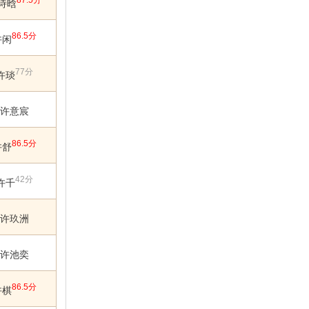
诗晗
86.5分
许闲
77分
许琰
许意宸
86.5分
许舒
42分
许千
许玖洲
许池奕
86.5分
许棋