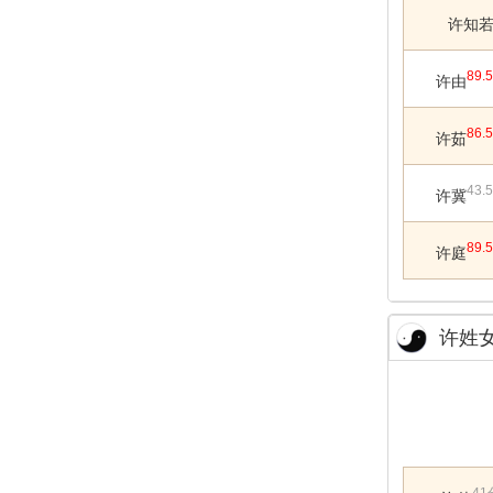
许知
89.
许由
86.
许茹
43.
许冀
89.
许庭
许姓
41