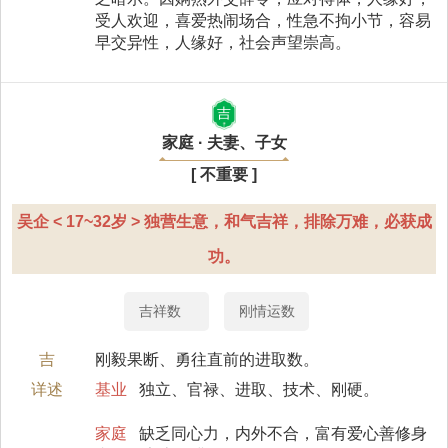
受人欢迎，喜爱热闹场合，性急不拘小节，容易
早交异性，人缘好，社会声望崇高。
吉
家庭 · 夫妻、子女
[ 不重要 ]
吴企 < 17~32岁 > 独营生意，和气吉祥，排除万难，必获成
功。
吉祥数
刚情运数
吉
刚毅果断、勇往直前的进取数。
详述
基业
独立、官禄、进取、技术、刚硬。
家庭
缺乏同心力，内外不合，富有爱心善修身