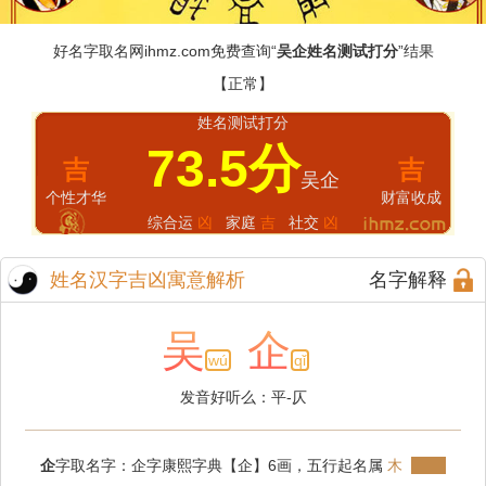
好名字取名网
ihmz.com
免费查询“
吴企姓名测试打分
”结果
【正常】
姓名测试打分
73.5分
吉
吉
吴企
个性才华
财富收成
综合运
凶
家庭
吉
社交
凶
姓名汉字吉凶寓意解析
名字解释
吴
企
wú
qǐ
发音好听么：平-仄
企
字取名字：企字康熙字典【企】6画，五行起名属
木