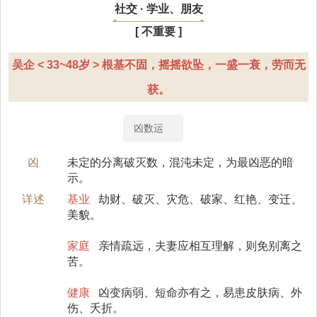
社交 · 学业、朋友
[ 不重要 ]
吴企 < 33~48岁 > 根基不固，摇摇欲坠，一盛一衰，劳而无
获。
凶数运
凶
未定的分离破灭数，混沌未定，为最凶恶的暗
示。
详述
基业
劫财、破灭、灾危、破家、红艳、变迁、
美貌。
家庭
亲情疏远，夫妻应相互理解，则免别离之
苦。
健康
凶变病弱、短命亦有之，易患皮肤病、外
伤、夭折。