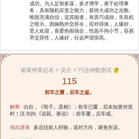
成功。为人足智多谋，多才博学，善于处理事
务，具有随机应变之能力，获得大成功之吉数。
唯因充满自信，逞其能者，有弄巧成拙，失良机
之暗示。因娴熟外交辞令，应对得体，人缘好，
受人欢迎，喜爱热闹场合，性急不拘小节，容易
早交异性，人缘好，社会声望崇高。
诸葛神算起名 < 吴企 > 巧连神数测试
115
前车之覆，后车之鉴。
解释
出自，《荀子。丞相》：前车已覆，后未知更何觉
时！汉·刘向《说苑。善说》：前车覆，后车戒。
得此课者
多总结前人经验，选对方向，避免失误。