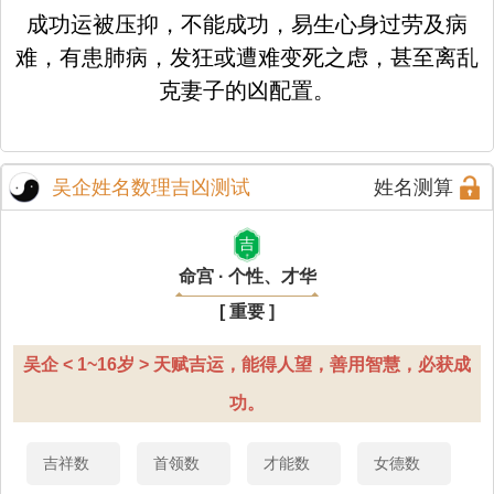
成功运被压抑，不能成功，易生心身过劳及病
难，有患肺病，发狂或遭难变死之虑，甚至离乱
克妻子的凶配置。
吴企姓名数理吉凶测试
姓名测算
吉
命宫 · 个性、才华
[ 重要 ]
吴企 < 1~16岁 > 天赋吉运，能得人望，善用智慧，必获成
功。
吉祥数
首领数
才能数
女德数