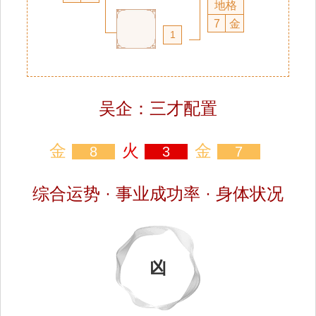
地格
7
金
1
吴企：三才配置
金
火
金
8
3
7
综合运势 · 事业成功率 · 身体状况
凶