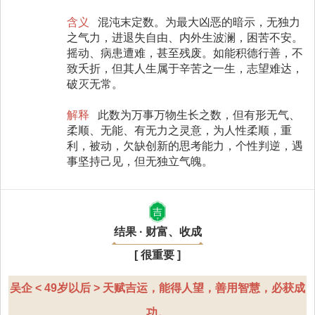
含义
混沌末定数。为最大凶恶的暗示，无独力
之气力，进退失自由、内外生波澜，困苦不安。
摇动、病患遭难，甚至残废。如能积德行善，不
致夭折，但其人生属于辛苦之一生，志望难达，
破灭无常。
解释
此数为万事万物生长之数，但有形无气、
柔顺、无能、有无力之灵意，为人性柔顺，重
利，被动，欠缺创新的思考能力，个性判逆，遇
事坚持己见，但无独立气魄。
吉
结果 · 财富、收成
[ 很重要 ]
吴企 < 49岁以后 > 天赋吉运，能得人望，善用智慧，必获成
功。