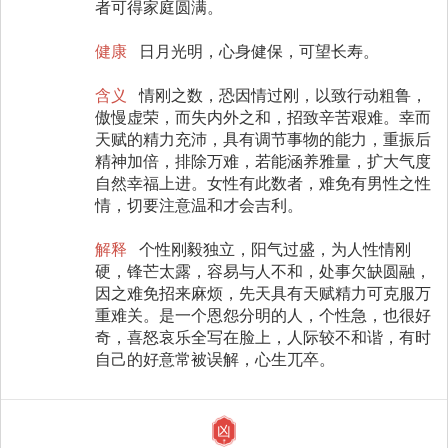
者可得家庭圆满。
健康
日月光明，心身健保，可望长寿。
含义
情刚之数，恐因情过刚，以致行动粗鲁，
傲慢虚荣，而失内外之和，招致辛苦艰难。幸而
天赋的精力充沛，具有调节事物的能力，重振后
精神加倍，排除万难，若能涵养雅量，扩大气度
自然幸福上进。女性有此数者，难免有男性之性
情，切要注意温和才会吉利。
解释
个性刚毅独立，阳气过盛，为人性情刚
硬，锋芒太露，容易与人不和，处事欠缺圆融，
因之难免招来麻烦，先天具有天赋精力可克服万
重难关。是一个恩怨分明的人，个性急，也很好
奇，喜怒哀乐全写在脸上，人际较不和谐，有时
自己的好意常被误解，心生兀卒。
凶