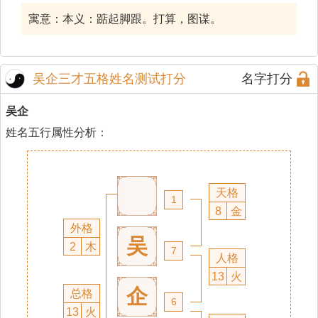
寓意：本义：踮起脚跟。打算，图谋。
吴企三才五格姓名测试打分
名字打分
吴企
姓名五行属性分析：
天格
1
8
金
外格
吴
2
木
7
人格
13
火
企
总格
6
13
火