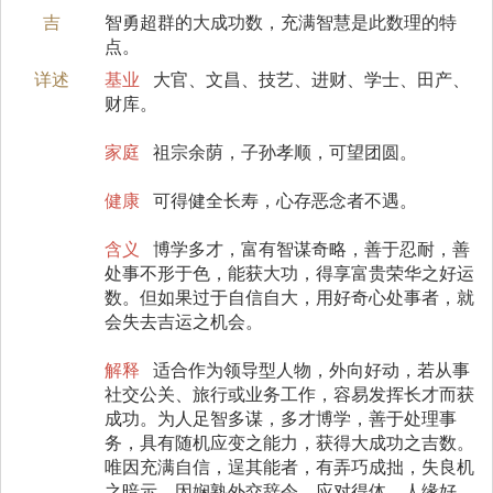
吉
智勇超群的大成功数，充满智慧是此数理的特
点。
详述
基业
大官、文昌、技艺、进财、学士、田产、
财库。
家庭
祖宗余荫，子孙孝顺，可望团圆。
健康
可得健全长寿，心存恶念者不遇。
含义
博学多才，富有智谋奇略，善于忍耐，善
处事不形于色，能获大功，得享富贵荣华之好运
数。但如果过于自信自大，用好奇心处事者，就
会失去吉运之机会。
解释
适合作为领导型人物，外向好动，若从事
社交公关、旅行或业务工作，容易发挥长才而获
成功。为人足智多谋，多才博学，善于处理事
务，具有随机应变之能力，获得大成功之吉数。
唯因充满自信，逞其能者，有弄巧成拙，失良机
之暗示。因娴熟外交辞令，应对得体，人缘好，