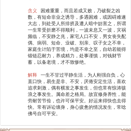
含义
困难重重，而且若成又败，乃破裂之凶
数，有短命非业之诱导，多遇困难，或因碍难遂
大志，到处受人所排挤及遭人暗中妨害之，所谓
一生常受折磨不得顺利，一波未息又一波，灾祸
频临，不安静之兆，家宅人口不安，男女丧失配
偶、病弱、短命、业破、别亲、叹子女之不幸，
家庭生计陷于苦境，均是不幸之至，自幼若能得
锻链忍耐力，养成精力，处事谨慎，对钱财节
蓄，以备老境，才不致惨绝。
解释
一生不甘过平静生活，为人刚强自负，心
直口快，易生是非、不安，厌倦安定生活，喜欢
追求刺激，偶有横发之事发生，但也常有惊涛骇
浪之事发生。属命差之格局。故宜修身养性，能
劳耐苦节俭，也许可保平安。好运来得快也去得
快。常有诉讼缠身，身心疲惫的情况发生，常唸
佛号自可平安。