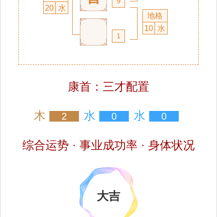
9
20
水
地格
10
水
1
康首：三才配置
木
水
水
2
0
0
综合运势 · 事业成功率 · 身体状况
大吉