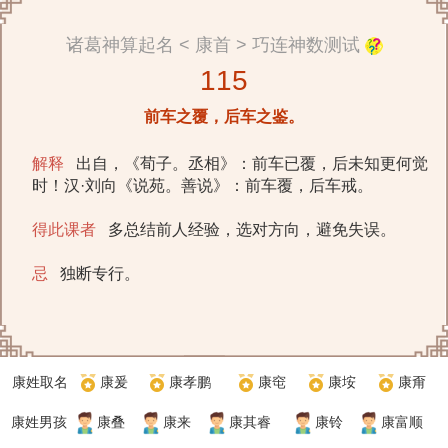
诸葛神算起名 < 康首 > 巧连神数测试
115
前车之覆，后车之鉴。
解释
出自，《荀子。丞相》：前车已覆，后未知更何觉
时！汉·刘向《说苑。善说》：前车覆，后车戒。
得此课者
多总结前人经验，选对方向，避免失误。
忌
独断专行。
康姓取名
康爰
康孝鹏
康窀
康垵
康甭
康姓男孩
康叠
康来
康其睿
康铃
康富顺