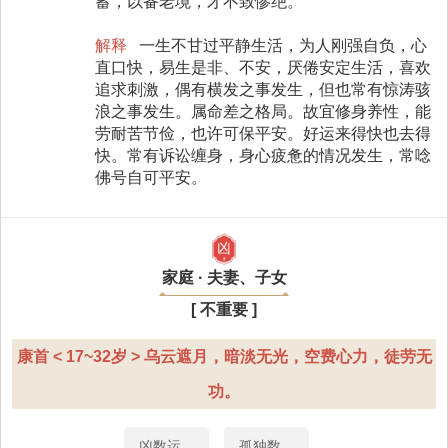
蓄，以备老境，才不致惨绝。
解释
一生不甘过平静生活，为人刚强自负，心
直口快，易生是非、不安，厌倦安定生活，喜欢
追求刺激，偶有横发之事发生，但也常有惊涛骇
浪之事发生。属命差之格局。故宜修身养性，能
劳耐苦节俭，也许可保平安。好运来得快也去得
快。常有诉讼缠身，身心疲惫的情况发生，常唸
佛号自可平安。
凶
家庭 · 夫妻、子女
[ 不重要 ]
康首 < 17~32岁 > 乌云遮月，暗淡无光，空费心力，徒劳无
功。
凶数运
孤独数