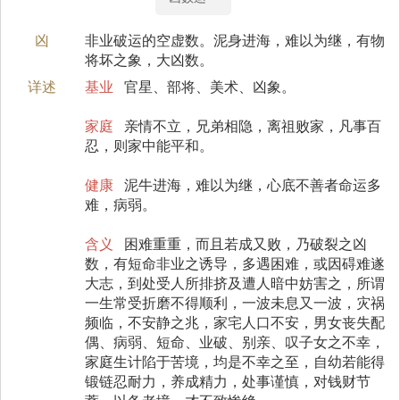
凶
非业破运的空虚数。泥身进海，难以为继，有物
将坏之象，大凶数。
详述
基业
官星、部将、美术、凶象。
家庭
亲情不立，兄弟相隐，离祖败家，凡事百
忍，则家中能平和。
健康
泥牛进海，难以为继，心底不善者命运多
难，病弱。
含义
困难重重，而且若成又败，乃破裂之凶
数，有短命非业之诱导，多遇困难，或因碍难遂
大志，到处受人所排挤及遭人暗中妨害之，所谓
一生常受折磨不得顺利，一波未息又一波，灾祸
频临，不安静之兆，家宅人口不安，男女丧失配
偶、病弱、短命、业破、别亲、叹子女之不幸，
家庭生计陷于苦境，均是不幸之至，自幼若能得
锻链忍耐力，养成精力，处事谨慎，对钱财节