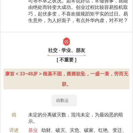
司等不幸之状况。如常说好话，常做善事，就能
由绝处而转变大成功。创业过程比较容易投机取
巧，起伏多变，不喜欢循规蹈矩平实的过日。易
生意外，为人好面子，有点外华内虚，对不对 ?
凶
社交 · 学业、朋友
[ 不重要 ]
康首 < 33~48岁 > 根基不固，摇摇欲坠，一盛一衰，劳而无
获。
凶数运
凶
未定的分离破灭数，混沌未定，为最凶恶的暗
示。
详述
基业
劫财、破灭、灾危、破家、红艳、变迁、