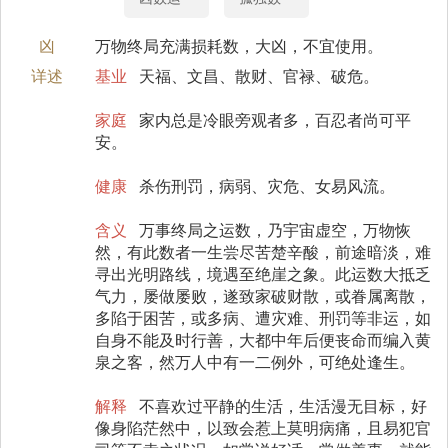
凶
万物终局充满损耗数，大凶，不宜使用。
详述
基业
天福、文昌、散财、官禄、破危。
家庭
家内总是冷眼旁观者多，百忍者尚可平
安。
健康
杀伤刑罚，病弱、灾危、女易风流。
含义
万事终局之运数，乃宇宙虚空，万物恢
然，有此数者一生尝尽苦楚辛酸，前途暗淡，难
寻出光明路线，境遇至绝崖之象。此运数大抵乏
气力，屡做屡败，遂致家破财散，或眷属离散，
多陷于困苦，或多病、遭灾难、刑罚等非运，如
自身不能及时行善，大都中年后便丧命而编入黄
泉之客，然万人中有一二例外，可绝处逢生。
解释
不喜欢过平静的生活，生活漫无目标，好
像身陷茫然中，以致会惹上莫明病痛，且易犯官