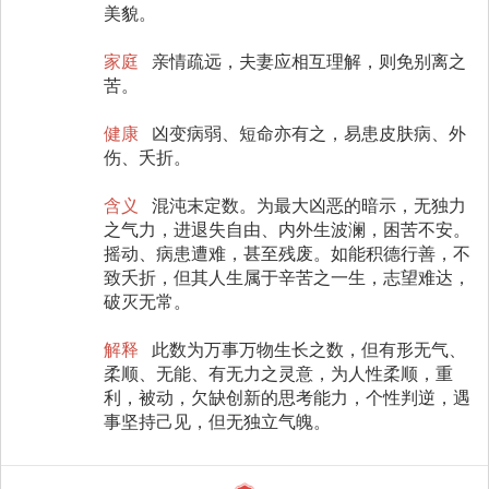
美貌。
家庭
亲情疏远，夫妻应相互理解，则免别离之
苦。
健康
凶变病弱、短命亦有之，易患皮肤病、外
伤、夭折。
含义
混沌末定数。为最大凶恶的暗示，无独力
之气力，进退失自由、内外生波澜，困苦不安。
摇动、病患遭难，甚至残废。如能积德行善，不
致夭折，但其人生属于辛苦之一生，志望难达，
破灭无常。
解释
此数为万事万物生长之数，但有形无气、
柔顺、无能、有无力之灵意，为人性柔顺，重
利，被动，欠缺创新的思考能力，个性判逆，遇
事坚持己见，但无独立气魄。