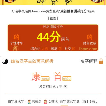
好名字取名网
ihmz.com
免费查询“
康首姓名测试打分
”结果
【较差】
姓名测试打分
44分
凶
凶
康首
个性才华
财富收成
综合运
大吉
家庭
凶
社交
凶
姓名汉字吉凶寓意解析
名字解释
康
首
kāng
shǒu
发音好听么：平-仄
首
字取名字：
男孩名
女孩名 首字康熙字典【首】9画，