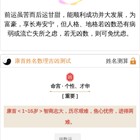
前运虽苦而后运甘甜，能顺利成功并大发展，为
富豪，享长寿安宁，但人格、地格若凶数恐有病
弱或流亡失所之虑，若无凶数，则可免忧虑。
康首姓名数理吉凶测试
姓名测算
凶
命宫 · 个性、才华
[ 重要 ]
康首 < 1~16岁 > 智商志大，历尽艰难，焦心忧劳，进得两
难。
凶数运