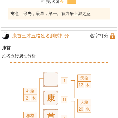
五行起名属
金
寓意：最先，最早，第一。有力争上游之意
康首三才五格姓名测试打分
名字打分
康首
姓名五行属性分析：
天格
1
12
木
外格
康
2
木
11
人格
20
水
首
总格