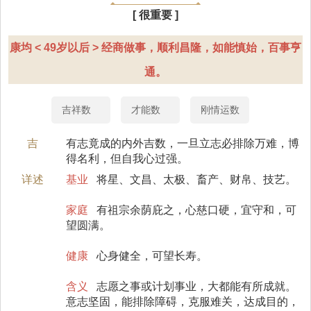
[ 很重要 ]
康均 < 49岁以后 > 经商做事，顺利昌隆，如能慎始，百事亨
通。
吉祥数
才能数
刚情运数
吉
有志竟成的内外吉数，一旦立志必排除万难，博
得名利，但自我心过强。
详述
基业
将星、文昌、太极、畜产、财帛、技艺。
家庭
有祖宗余荫庇之，心慈口硬，宜守和，可
望圆满。
健康
心身健全，可望长寿。
含义
志愿之事或计划事业，大都能有所成就。
意志坚固，能排除障碍，克服难关，达成目的，