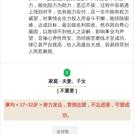
力，能化阻力为助力，坚忍不拔，过程中容易遇
上强劲对手，也有能力应付，且一生中能有权力
威望，对事情会全力投入而奋斗不懈，能排除困
难，达成目标，最后能名利双收。然亦因自尊心
顽固，以致得不到他人之谅解，影响事业与声
望，宜修心养性而安。历经困苦磨练才至成功。
律己甚严自视高，给人高傲自大感，容易得罪别
人而惹麻烦。
吉
家庭 · 夫妻、子女
[ 不重要 ]
康均 < 17~32岁 > 努力发达，贯彻志望，不忘进退，可望成
功。
吉祥数