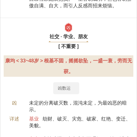
傲自满、自大，而引人反感而招来烦恼。
凶
社交 · 学业、朋友
[ 不重要 ]
康均 < 33~48岁 > 根基不固，摇摇欲坠，一盛一衰，劳而无
获。
凶数运
凶
未定的分离破灭数，混沌未定，为最凶恶的暗
示。
详述
基业
劫财、破灭、灾危、破家、红艳、变迁、
美貌。