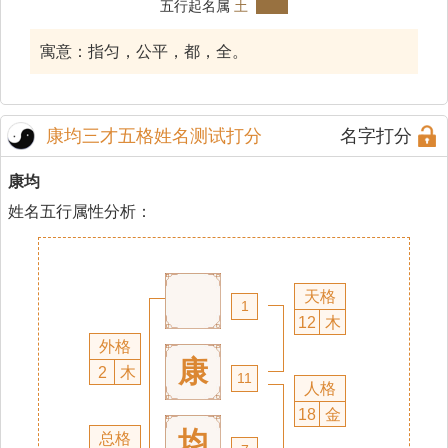
五行起名属
土
寓意：指匀，公平，都，全。
康均三才五格姓名测试打分
名字打分
康均
姓名五行属性分析：
天格
1
12
木
外格
康
2
木
11
人格
18
金
均
总格