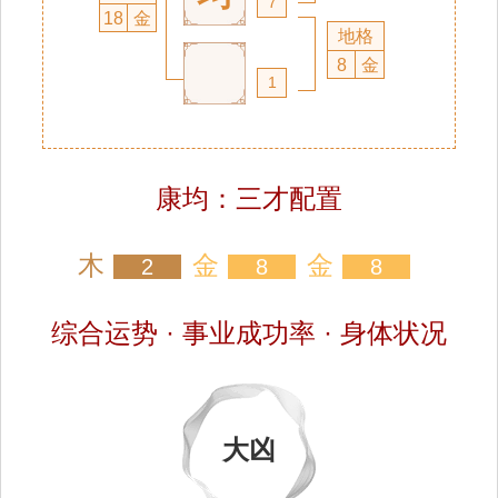
7
18
金
地格
8
金
1
康均：三才配置
木
金
金
2
8
8
综合运势 · 事业成功率 · 身体状况
大凶