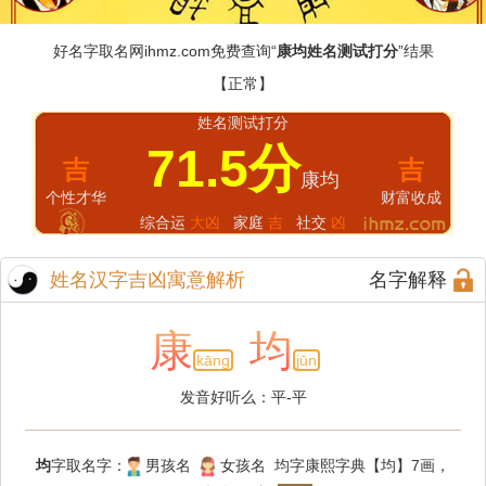
好名字取名网
ihmz.com
免费查询“
康均姓名测试打分
”结果
【正常】
姓名测试打分
71.5分
吉
吉
康均
个性才华
财富收成
综合运
大凶
家庭
吉
社交
凶
姓名汉字吉凶寓意解析
名字解释
康
均
kāng
jūn
发音好听么：平-平
均
字取名字：
男孩名
女孩名 均字康熙字典【均】7画，