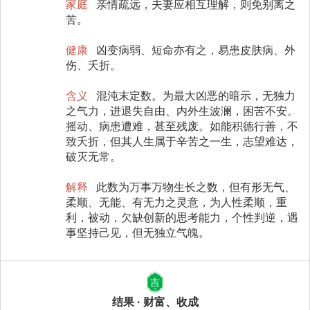
家庭
亲情疏远，夫妻应相互理解，则免别离之
苦。
健康
凶变病弱、短命亦有之，易患皮肤病、外
伤、夭折。
含义
混沌末定数。为最大凶恶的暗示，无独力
之气力，进退失自由、内外生波澜，困苦不安。
摇动、病患遭难，甚至残废。如能积德行善，不
致夭折，但其人生属于辛苦之一生，志望难达，
破灭无常。
解释
此数为万事万物生长之数，但有形无气、
柔顺、无能、有无力之灵意，为人性柔顺，重
利，被动，欠缺创新的思考能力，个性判逆，遇
事坚持己见，但无独立气魄。
吉
结果 · 财富、收成