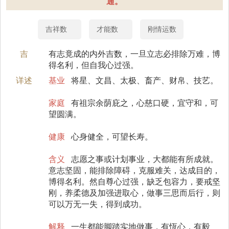
通。
吉祥数
才能数
刚情运数
吉
有志竟成的内外吉数，一旦立志必排除万难，博
得名利，但自我心过强。
详述
基业
将星、文昌、太极、畜产、财帛、技艺。
家庭
有祖宗余荫庇之，心慈口硬，宜守和，可
望圆满。
健康
心身健全，可望长寿。
含义
志愿之事或计划事业，大都能有所成就。
意志坚固，能排除障碍，克服难关，达成目的，
博得名利。然自尊心过强，缺乏包容力，要戒坚
刚，养柔德及加强进取心，做事三思而后行，则
可以万无一失，得到成功。
解释
一生都能脚踏实地做事，有恆心，有毅