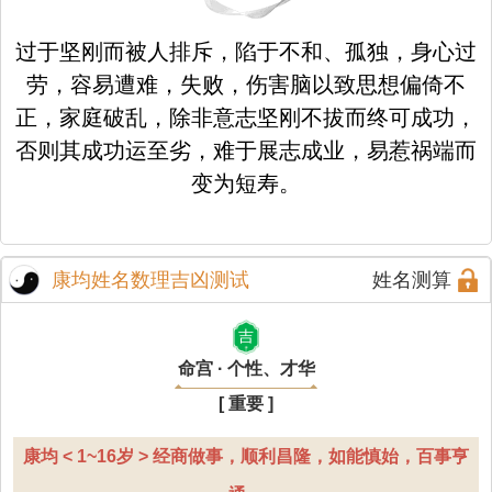
过于坚刚而被人排斥，陷于不和、孤独，身心过
劳，容易遭难，失败，伤害脑以致思想偏倚不
正，家庭破乱，除非意志坚刚不拔而终可成功，
否则其成功运至劣，难于展志成业，易惹祸端而
变为短寿。
康均姓名数理吉凶测试
姓名测算
吉
命宫 · 个性、才华
[ 重要 ]
康均 < 1~16岁 > 经商做事，顺利昌隆，如能慎始，百事亨