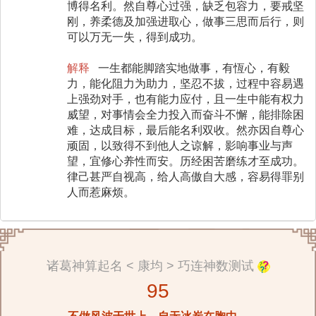
博得名利。然自尊心过强，缺乏包容力，要戒坚
刚，养柔德及加强进取心，做事三思而后行，则
可以万无一失，得到成功。
解释
一生都能脚踏实地做事，有恆心，有毅
力，能化阻力为助力，坚忍不拔，过程中容易遇
上强劲对手，也有能力应付，且一生中能有权力
威望，对事情会全力投入而奋斗不懈，能排除困
难，达成目标，最后能名利双收。然亦因自尊心
顽固，以致得不到他人之谅解，影响事业与声
望，宜修心养性而安。历经困苦磨练才至成功。
律己甚严自视高，给人高傲自大感，容易得罪别
人而惹麻烦。
诸葛神算起名 < 康均 > 巧连神数测试
95