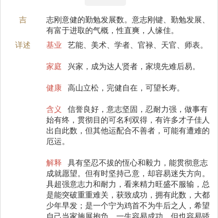
吉
志刚意健的勤勉发展数。意志刚键、勤勉发展、
有富于进取的气概，性直爽，人缘佳。
详述
基业
艺能、美术、学者、官禄、天官、师表。
家庭
兴家，成为达人贤者，家境先难后易。
健康
高山立松，完健自在，可望长寿。
含义
信誉良好，意志坚固，忍耐力强，做事有
始有终，贯彻目的可名利双得，有许多才子佳人
出自此数，但其他运配合不善者，可能有遭难的
厄运。
解释
具有坚忍不拔的恆心和毅力，能贯彻意志
成就愿望。但有时坚持己意，却容易迷失方向。
具超强意志力和耐力，看来精力旺盛不服输，总
是能突破重重难关，获致成功，拥有此数，大都
少年早发；是一个宁为鸡首不为牛后之人，希望
自己当家施展抱负。一生容易成功，但也容易骄