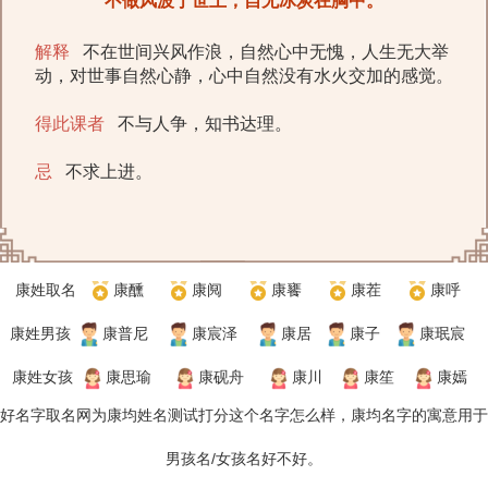
不做风波于世上，自无冰炭在胸中。
解释
不在世间兴风作浪，自然心中无愧，人生无大举
动，对世事自然心静，心中自然没有水火交加的感觉。
得此课者
不与人争，知书达理。
忌
不求上进。
康姓取名
康醺
康阋
康饔
康茬
康呼
康姓男孩
康普尼
康宸泽
康居
康子
康珉宸
康姓女孩
康思瑜
康砚舟
康川
康笙
康嫣
好名字取名网
为康均
姓名测试打分
这个名字怎么样，
康均
名字的寓意用于
男孩名/女孩名好不好。