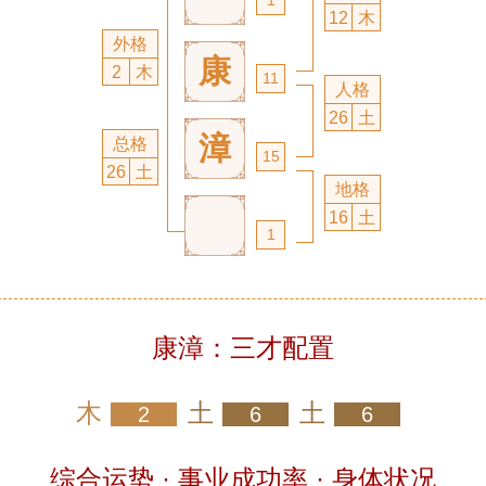
12
木
外格
康
2
木
11
人格
26
土
漳
总格
15
26
土
地格
16
土
1
康漳：三才配置
木
土
土
2
6
6
综合运势 · 事业成功率 · 身体状况