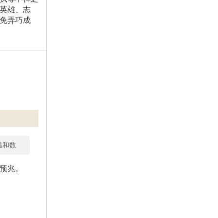
英雄、志
免弄巧成
温和数
预兆。