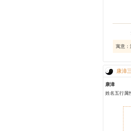
寓意：
康漳
康漳
姓名五行属