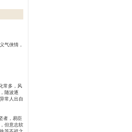
义气侠情，
化常多，风
，随波逐
异常人出自
坚者，易臣
，但意志软
执等不祥之