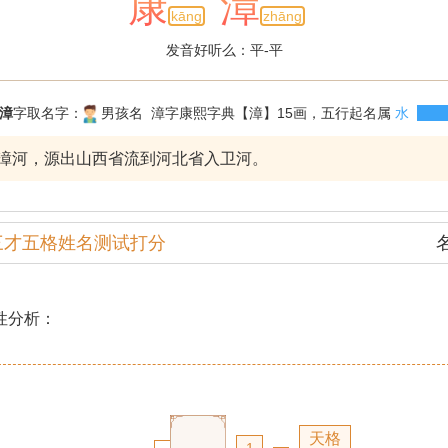
康
漳
kāng
zhāng
发音好听么：平-平
漳
字取名字：
男孩名 漳字康熙字典【漳】15画，五行起名属
水
漳河，源出山西省流到河北省入卫河。
三才五格姓名测试打分
性分析：
天格
1