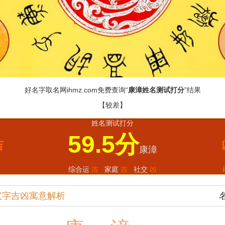
好名字取名网
ihmz.com
免费查询“
康漳姓名测试打分
”结果
【较差】
姓名测试打分
59.5分
吉
康漳
综合运
吉
家庭
吉
社交
凶
汉字吉凶寓意解析