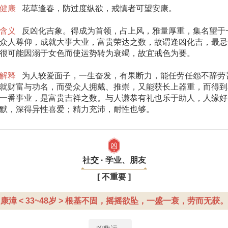
健康
花草逢春，防过度纵欲，戒慎者可望安康。
含义
反凶化吉象。得成为首领，占上风，雅量厚重，集名望于
众人尊仰，成就大事大业，富贵荣达之数，故谓逢凶化吉，最忌
很可能因溺于女色而使运势转为衰竭，故宜戒色为要。
解释
为人较爱面子，一生奋发，有果断力，能任劳任怨不辞劳
就财富与功名，而受众人拥戴、推崇，又能获长上器重，而得到
一番事业，是富贵吉祥之数。与人谦恭有礼也乐于助人，人缘好
默，深得异性喜爱；精力充沛，耐性也够。
凶
社交 · 学业、朋友
[ 不重要 ]
康漳 < 33~48岁 > 根基不固，摇摇欲坠，一盛一衰，劳而无获。