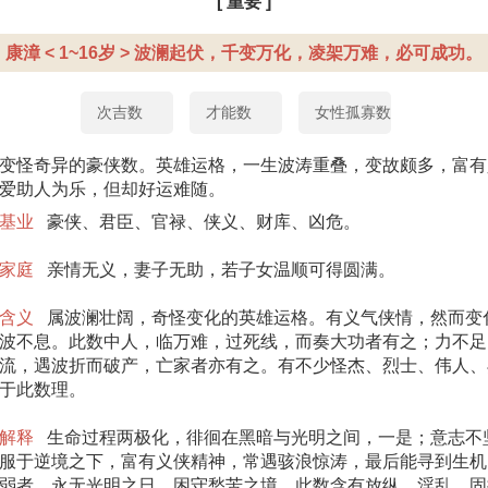
[ 重要 ]
康漳 < 1~16岁 > 波澜起伏，千变万化，凌架万难，必可成功。
次吉数
才能数
女性孤寡数
变怪奇异的豪侠数。英雄运格，一生波涛重叠，变故颇多，富有
爱助人为乐，但却好运难随。
基业
豪侠、君臣、官禄、侠义、财库、凶危。
家庭
亲情无义，妻子无助，若子女温顺可得圆满。
含义
属波澜壮阔，奇怪变化的英雄运格。有义气侠情，然而变
波不息。此数中人，临万难，过死线，而奏大功者有之；力不足
流，遇波折而破产，亡家者亦有之。有不少怪杰、烈士、伟人、
于此数理。
解释
生命过程两极化，徘徊在黑暗与光明之间，一是；意志不
服于逆境之下，富有义侠精神，常遇骇浪惊涛，最后能寻到生机
弱者，永无光明之日，困守愁苦之境，此数含有放纵、淫乱、固