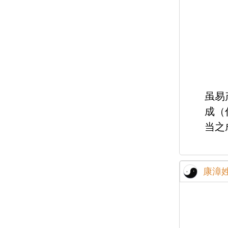
虽易
成（
当之
康漳