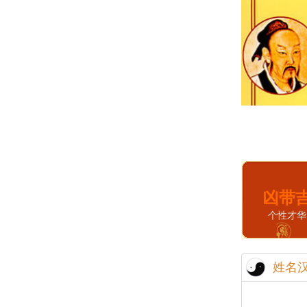
凶带
个性才华
姓名