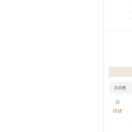
吉祥数
吉
详述