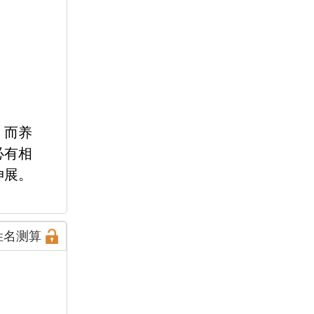
，而养
必有相
伸展。
姓名测算