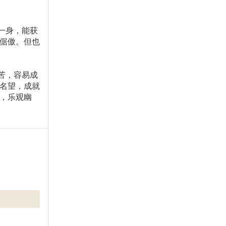
一身，能获
倨傲。但也
苦，容易成
名望，成就
，乐观幽