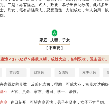
兆。二是；亦有怪杰、名人、政要、孝子出自此数者。此格多出
士、烈女，需有超强意志，忍受煎熬，方能成功，常人勿用，以
拙。
吉
家庭 · 夫妻、子女
[ 不重要 ]
康漳 < 17~32岁 > 能获众望，成就大业，名利双收，盟主四方。
首领数
财富数
女德数
双妻运数
兴家得助的贵数，反凶化吉象，得助，可成大业，富贵发达的好
基业
天官、贵命、家杰、进田、学士、豪侠。
家庭
春日花开，可望家庭圆满，男子有贤妻，女子不宜早婚。