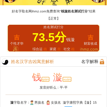
好名字取名网
ihmz.com
免费查询“
钱漩姓名测试打分
”结果
【正常】
姓名测试打分
73.5分
吉
吉
钱漩
个性才华
财富收成
综合运
凶
家庭
吉
社交
凶
姓名汉字吉凶寓意解析
名字解释
钱
漩
qián
xuán
发音好听么：平-平
漩
字取名字：
男孩名
女孩名 漩字康熙字典【漩】15