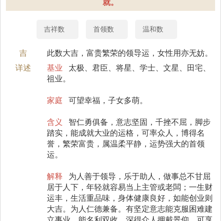
就。
吉祥数
首领数
温和数
吉
此数大吉，富贵繁荣的领导运，女性用亦无妨。
详述
基业
太极、君臣、将星、学士、文星、田宅、
祖业。
家庭
可望幸福，子女多萌。
含义
智仁勇俱备，意志坚固，千挫不屈，脚步
踏实，能成就大业的运格，可率众人，博得名
誉，繁荣富贵，属温柔平静，运势强大的首领
运。
解释
为人善于领导，乐于助人，做事总不甘屈
居于人下，年轻就容易当上主管或老闆；一生财
运丰，生活重品味，身体健康良好，如能创业则
大吉。为人仁德兼备。有坚定意志能克服困难建
立事业，能名利双收，深得众人拥戴景仰，可享