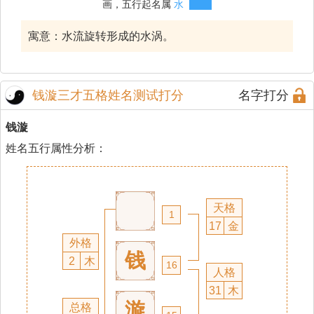
画，五行起名属
水
寓意：水流旋转形成的水涡。
钱漩三才五格姓名测试打分
名字打分
钱漩
姓名五行属性分析：
天格
1
17
金
外格
钱
2
木
16
人格
31
木
漩
总格