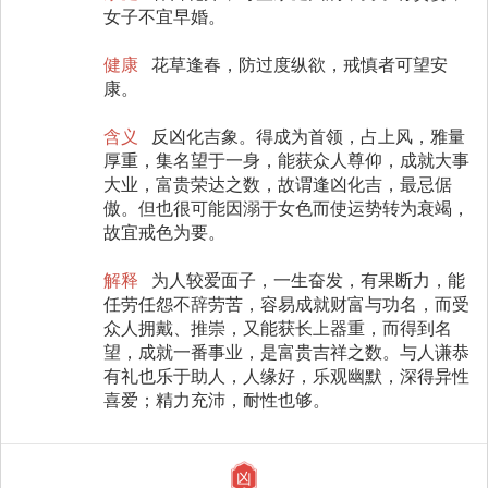
女子不宜早婚。
健康
花草逢春，防过度纵欲，戒慎者可望安
康。
含义
反凶化吉象。得成为首领，占上风，雅量
厚重，集名望于一身，能获众人尊仰，成就大事
大业，富贵荣达之数，故谓逢凶化吉，最忌倨
傲。但也很可能因溺于女色而使运势转为衰竭，
故宜戒色为要。
解释
为人较爱面子，一生奋发，有果断力，能
任劳任怨不辞劳苦，容易成就财富与功名，而受
众人拥戴、推崇，又能获长上器重，而得到名
望，成就一番事业，是富贵吉祥之数。与人谦恭
有礼也乐于助人，人缘好，乐观幽默，深得异性
喜爱；精力充沛，耐性也够。
凶