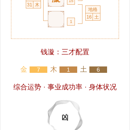
15
31
木
地格
16
土
1
钱漩：三才配置
金
木
土
7
1
6
综合运势 · 事业成功率 · 身体状况
凶