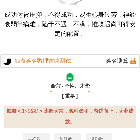
成功运被压抑，不得成功，易生心身过劳，神经
衰弱等病难，陷于不遇，不满，惟境遇尚可得安
定的配置。
钱漩姓名数理吉凶测试
姓名测算
吉
命宫 · 个性、才华
[ 重要 ]
钱漩 < 1~16岁 > 此数大吉，名利双收，渐进向上，大业成
就。
吉祥数
首领数
温和数