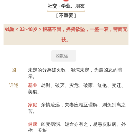
社交 · 学业、朋友
[ 不重要 ]
钱漩 < 33~48岁 > 根基不固，摇摇欲坠，一盛一衰，劳而无
获。
凶数运
凶
未定的分离破灭数，混沌未定，为最凶恶的暗
示。
详述
基业
劫财、破灭、灾危、破家、红艳、变迁、
美貌。
家庭
亲情疏远，夫妻应相互理解，则免别离之
苦。
健康
凶变病弱、短命亦有之，易患皮肤病、外
伤、夭折。