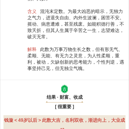
含义
混沌末定数。为最大凶恶的暗示，无独力
之气力，进退失自由、内外生波澜，困苦不安。
摇动、病患遭难，甚至残废。如能积德行善，不
致夭折，但其人生属于辛苦之一生，志望难达，
破灭无常。
解释
此数为万事万物生长之数，但有形无气、
柔顺、无能、有无力之灵意，为人性柔顺，重
利，被动，欠缺创新的思考能力，个性判逆，遇
事坚持己见，但无独立气魄。
吉
结果 · 财富、收成
[ 很重要 ]
钱漩 < 49岁以后 > 此数大吉，名利双收，渐进向上，大业成