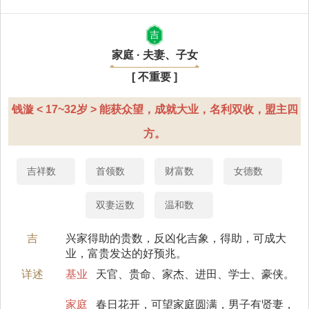
吉
家庭 · 夫妻、子女
[ 不重要 ]
钱漩 < 17~32岁 > 能获众望，成就大业，名利双收，盟主四
方。
吉祥数
首领数
财富数
女德数
双妻运数
温和数
吉
兴家得助的贵数，反凶化吉象，得助，可成大
业，富贵发达的好预兆。
详述
基业
天官、贵命、家杰、进田、学士、豪侠。
家庭
春日花开，可望家庭圆满，男子有贤妻，