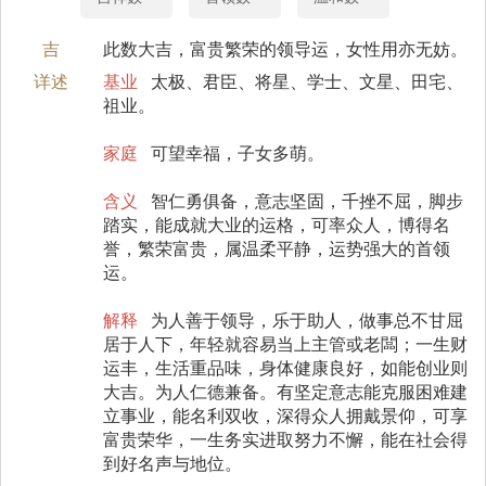
吉
此数大吉，富贵繁荣的领导运，女性用亦无妨。
详述
基业
太极、君臣、将星、学士、文星、田宅、
祖业。
家庭
可望幸福，子女多萌。
含义
智仁勇俱备，意志坚固，千挫不屈，脚步
踏实，能成就大业的运格，可率众人，博得名
誉，繁荣富贵，属温柔平静，运势强大的首领
运。
解释
为人善于领导，乐于助人，做事总不甘屈
居于人下，年轻就容易当上主管或老闆；一生财
运丰，生活重品味，身体健康良好，如能创业则
大吉。为人仁德兼备。有坚定意志能克服困难建
立事业，能名利双收，深得众人拥戴景仰，可享
富贵荣华，一生务实进取努力不懈，能在社会得
到好名声与地位。