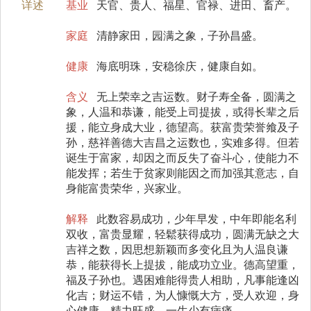
详述
基业
天官、贵人、福星、官禄、进田、畜产。
家庭
清静家田，园满之象，子孙昌盛。
健康
海底明珠，安稳徐庆，健康自如。
含义
无上荣幸之吉运数。财子寿全备，圆满之
象，人温和恭谦，能受上司提拔，或得长辈之后
援，能立身成大业，德望高。获富贵荣誉飨及子
孙，慈祥善德大吉昌之运数也，实难多得。但若
诞生于富家，却因之而反失了奋斗心，使能力不
能发挥；若生于贫家则能因之而加强其意志，自
身能富贵荣华，兴家业。
解释
此数容易成功，少年早发，中年即能名利
双收，富贵显耀，轻鬆获得成功，圆满无缺之大
吉祥之数，因思想新颖而多变化且为人温良谦
恭，能获得长上提拔，能成功立业。德高望重，
福及子孙也。遇困难能得贵人相助，凡事能逢凶
化吉；财运不错，为人慷慨大方，受人欢迎，身
心健康，精力旺盛，一生少有病痛。