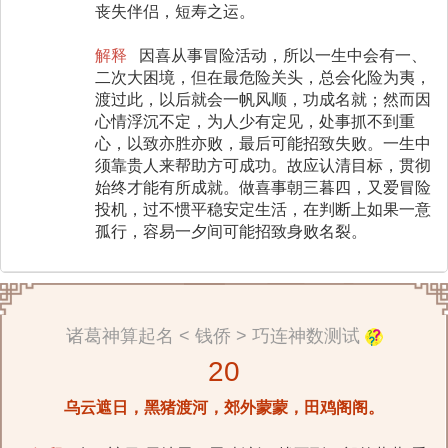
丧失伴侣，短寿之运。
解释
因喜从事冒险活动，所以一生中会有一、
二次大困境，但在最危险关头，总会化险为夷，
渡过此，以后就会一帆风顺，功成名就；然而因
心情浮沉不定，为人少有定见，处事抓不到重
心，以致亦胜亦败，最后可能招致失败。一生中
须靠贵人来帮助方可成功。故应认清目标，贯彻
始终才能有所成就。做喜事朝三暮四，又爱冒险
投机，过不惯平稳安定生活，在判断上如果一意
孤行，容易一夕间可能招致身败名裂。
诸葛神算起名 < 钱侨 > 巧连神数测试
20
乌云遮日，黑猪渡河，郊外蒙蒙，田鸡阁阁。