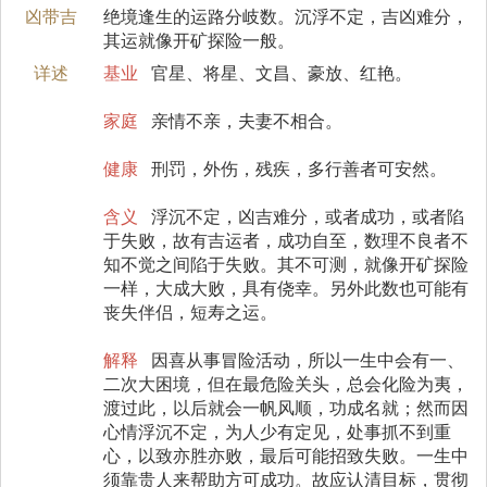
凶带吉
绝境逢生的运路分岐数。沉浮不定，吉凶难分，
其运就像开矿探险一般。
详述
基业
官星、将星、文昌、豪放、红艳。
家庭
亲情不亲，夫妻不相合。
健康
刑罚，外伤，残疾，多行善者可安然。
含义
浮沉不定，凶吉难分，或者成功，或者陷
于失败，故有吉运者，成功自至，数理不良者不
知不觉之间陷于失败。其不可测，就像开矿探险
一样，大成大败，具有侥幸。另外此数也可能有
丧失伴侣，短寿之运。
解释
因喜从事冒险活动，所以一生中会有一、
二次大困境，但在最危险关头，总会化险为夷，
渡过此，以后就会一帆风顺，功成名就；然而因
心情浮沉不定，为人少有定见，处事抓不到重
心，以致亦胜亦败，最后可能招致失败。一生中
须靠贵人来帮助方可成功。故应认清目标，贯彻