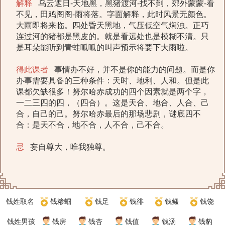
解释
乌云遮日-天地黑，黑猪渡河-找不到，郊外蒙蒙-看
不见，田鸡阁阁-雨将落。字面解释，此时风景无颜色。
大雨即将来临。四处昏天黑地，气压低空气焖浊。正巧
连过河的猪都是黑皮的。就是看远处也是模糊不清。只
是耳朵能听到青蛙呱呱的叫声预示将要下大雨啦。
得此课者
事情办不好，并不是你的能力的问题。而是你
办事需要具备的三种条件：天时、地利、人和。但是此
课都欠缺很多！努尔哈赤成功的四个因素就是两个字，
一二三四的四，（四合）。这是天合、地合、人合、己
合，自己的己。努尔哈赤最后的那场悲剧，谜底四不
合：是天不合，地不合，人不合，己不合。
忌
妄自尊大，唯我独尊。
钱姓取名
钱糁蝈
钱足
钱徘
钱鳋
钱饶
钱姓男孩
钱房
钱杏
钱值
钱汤
钱豹