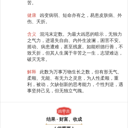
苦。
健康
凶变病弱、短命亦有之，易患皮肤病、外
伤、夭折。
含义
混沌末定数。为最大凶恶的暗示，无独力
之气力，进退失自由、内外生波澜，困苦不安。
摇动、病患遭难，甚至残废。如能积德行善，不
致夭折，但其人生属于辛苦之一生，志望难达，
破灭无常。
解释
此数为万事万物生长之数，但有形无气、
柔顺、无能、有无力之灵意，为人性柔顺，重
利，被动，欠缺创新的思考能力，个性判逆，遇
事坚持己见，但无独立气魄。
凶带吉
结果 · 财富、收成