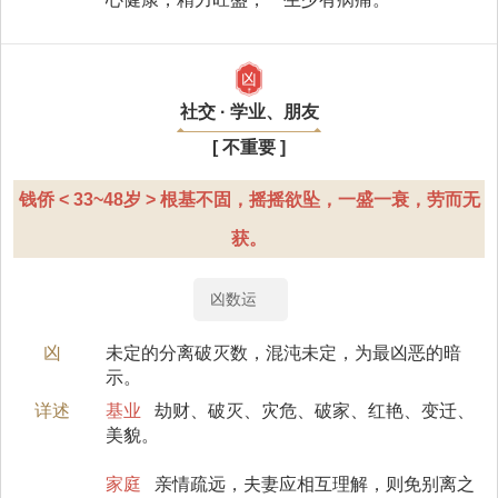
凶
社交 · 学业、朋友
[ 不重要 ]
钱侨 < 33~48岁 > 根基不固，摇摇欲坠，一盛一衰，劳而无
获。
凶数运
凶
未定的分离破灭数，混沌未定，为最凶恶的暗
示。
详述
基业
劫财、破灭、灾危、破家、红艳、变迁、
美貌。
家庭
亲情疏远，夫妻应相互理解，则免别离之