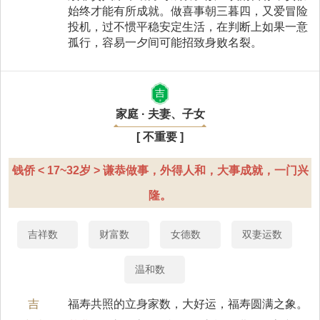
始终才能有所成就。做喜事朝三暮四，又爱冒险
投机，过不惯平稳安定生活，在判断上如果一意
孤行，容易一夕间可能招致身败名裂。
吉
家庭 · 夫妻、子女
[ 不重要 ]
钱侨 < 17~32岁 > 谦恭做事，外得人和，大事成就，一门兴
隆。
吉祥数
财富数
女德数
双妻运数
温和数
吉
福寿共照的立身家数，大好运，福寿圆满之象。