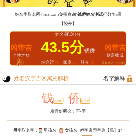
好名字取名网
ihmz.com
免费查询“
钱侨姓名测试打分
”结果
【较差】
姓名测试打分
43.5分
凶带吉
凶带吉
钱侨
个性才华
财富收成
综合运
凶
家庭
吉
社交
凶
姓名汉字吉凶寓意解析
名字解释
钱
侨
qián
qiáo
发音好听么：平-平
侨
字取名字：
男孩名
女孩名 侨字康熙字典【僑】14