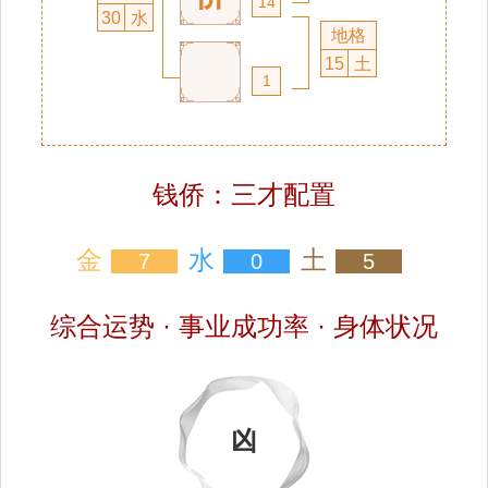
14
30
水
地格
15
土
1
钱侨：三才配置
金
水
土
7
0
5
综合运势 · 事业成功率 · 身体状况
凶