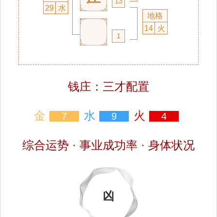
13
29
水
地格
14
火
1
钱庄：三才配置
金
水
火
7
9
4
综合运势 · 事业成功率 · 身体状况
凶