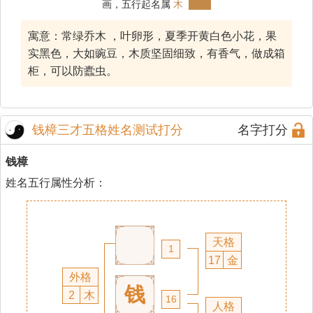
画，五行起名属
木
寓意：常绿乔木 ，叶卵形，夏季开黄白色小花，果
实黑色，大如豌豆，木质坚固细致，有香气，做成箱
柜，可以防蠹虫。
钱樟三才五格姓名测试打分
名字打分
钱樟
姓名五行属性分析：
天格
1
17
金
外格
钱
2
木
16
人格