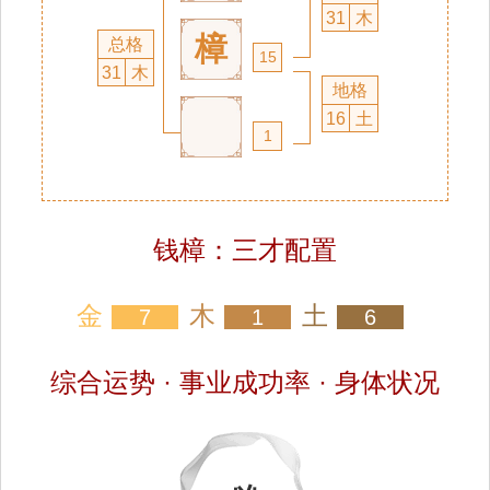
31
木
樟
总格
15
31
木
地格
16
土
1
钱樟：三才配置
金
木
土
7
1
6
综合运势 · 事业成功率 · 身体状况