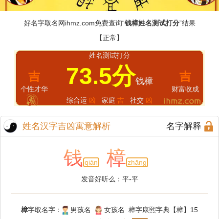
好名字取名网
ihmz.com
免费查询“
钱樟姓名测试打分
”结果
【正常】
姓名测试打分
73.5分
吉
吉
钱樟
个性才华
财富收成
综合运
凶
家庭
吉
社交
凶
姓名汉字吉凶寓意解析
名字解释
钱
樟
qián
zhāng
发音好听么：平-平
樟
字取名字：
男孩名
女孩名 樟字康熙字典【樟】15