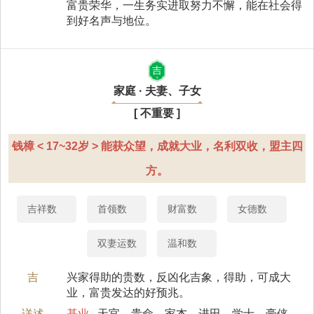
富贵荣华，一生务实进取努力不懈，能在社会得
到好名声与地位。
吉
家庭 · 夫妻、子女
[ 不重要 ]
钱樟 < 17~32岁 > 能获众望，成就大业，名利双收，盟主四
方。
吉祥数
首领数
财富数
女德数
双妻运数
温和数
吉
兴家得助的贵数，反凶化吉象，得助，可成大
业，富贵发达的好预兆。
详述
基业
天官、贵命、家杰、进田、学士、豪侠。