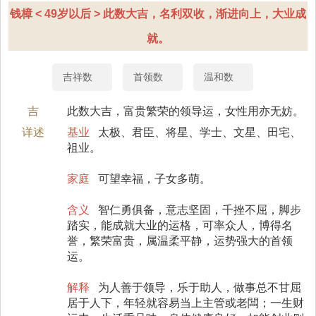
钱樟 < 49岁以后 > 此数大吉，名利双收，渐进向上，大业成
就。
吉祥数
首领数
温和数
吉
此数大吉，富贵繁荣的领导运，女性用亦无妨。
详述
基业
太极、君臣、将星、学士、文星、田宅、
祖业。
家庭
可望幸福，子女多萌。
含义
智仁勇俱备，意志坚固，千挫不屈，脚步
踏实，能成就大业的运格，可率众人，博得名
誉，繁荣富贵，属温柔平静，运势强大的首领
运。
解释
为人善于领导，乐于助人，做事总不甘屈
居于人下，年轻就容易当上主管或老闆；一生财