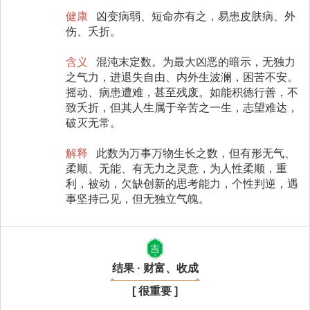
健康
凶变病弱、短命亦有之，易患皮肤病、外
伤、夭折。
含义
混沌末定数。为最大凶恶的暗示，无独力
之气力，进退失自由、内外生波澜，困苦不安。
摇动、病患遭难，甚至残废。如能积德行善，不
致夭折，但其人生属于辛苦之一生，志望难达，
破灭无常。
解释
此数为万事万物生长之数，但有形无气、
柔顺、无能、有无力之灵意，为人性柔顺，重
利，被动，欠缺创新的思考能力，个性判逆，遇
事坚持己见，但无独立气魄。
吉
结果 · 财富、收成
[ 很重要 ]