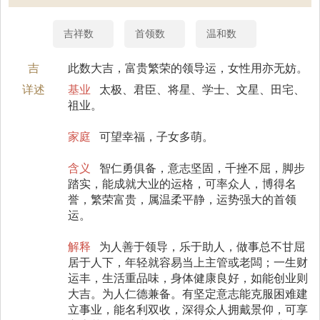
吉祥数
首领数
温和数
吉
此数大吉，富贵繁荣的领导运，女性用亦无妨。
详述
基业
太极、君臣、将星、学士、文星、田宅、
祖业。
家庭
可望幸福，子女多萌。
含义
智仁勇俱备，意志坚固，千挫不屈，脚步
踏实，能成就大业的运格，可率众人，博得名
誉，繁荣富贵，属温柔平静，运势强大的首领
运。
解释
为人善于领导，乐于助人，做事总不甘屈
居于人下，年轻就容易当上主管或老闆；一生财
运丰，生活重品味，身体健康良好，如能创业则
大吉。为人仁德兼备。有坚定意志能克服困难建
立事业，能名利双收，深得众人拥戴景仰，可享