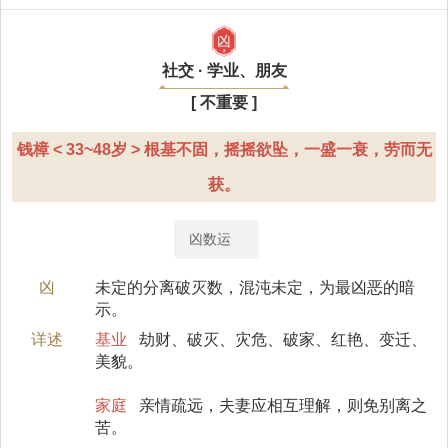
凶
社交 · 学业、朋友
[ 不重要 ]
钱樟 < 33~48岁 > 根基不固，摇摇欲坠，一盛一衰，劳而无
获。
凶数运
凶
未定的分离破灭数，混沌未定，为最凶恶的暗
示。
详述
基业
劫财、破灭、灾危、破家、红艳、变迁、
美貌。
家庭
亲情疏远，夫妻应相互理解，则免别离之
苦。