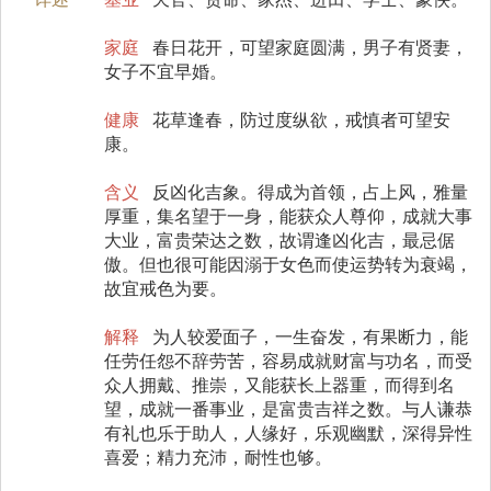
家庭
春日花开，可望家庭圆满，男子有贤妻，
女子不宜早婚。
健康
花草逢春，防过度纵欲，戒慎者可望安
康。
含义
反凶化吉象。得成为首领，占上风，雅量
厚重，集名望于一身，能获众人尊仰，成就大事
大业，富贵荣达之数，故谓逢凶化吉，最忌倨
傲。但也很可能因溺于女色而使运势转为衰竭，
故宜戒色为要。
解释
为人较爱面子，一生奋发，有果断力，能
任劳任怨不辞劳苦，容易成就财富与功名，而受
众人拥戴、推崇，又能获长上器重，而得到名
望，成就一番事业，是富贵吉祥之数。与人谦恭
有礼也乐于助人，人缘好，乐观幽默，深得异性
喜爱；精力充沛，耐性也够。