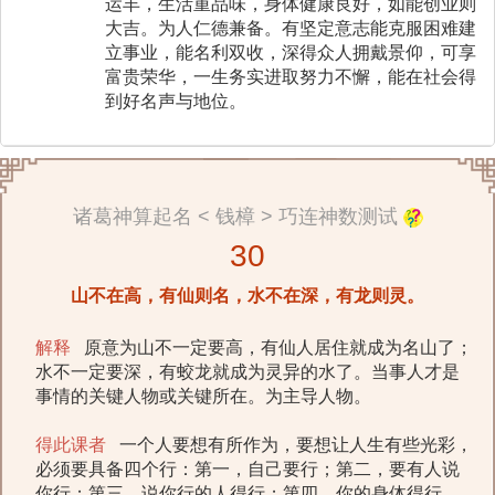
运丰，生活重品味，身体健康良好，如能创业则
大吉。为人仁德兼备。有坚定意志能克服困难建
立事业，能名利双收，深得众人拥戴景仰，可享
富贵荣华，一生务实进取努力不懈，能在社会得
到好名声与地位。
诸葛神算起名 < 钱樟 > 巧连神数测试
30
山不在高，有仙则名，水不在深，有龙则灵。
解释
原意为山不一定要高，有仙人居住就成为名山了；
水不一定要深，有蛟龙就成为灵异的水了。当事人才是
事情的关键人物或关键所在。为主导人物。
得此课者
一个人要想有所作为，要想让人生有些光彩，
必须要具备四个行：第一，自己要行；第二，要有人说
你行；第三，说你行的人得行；第四，你的身体得行。